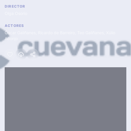
DIRECTOR
Olga Osorio
ACTORES
Óscar Galiñanes
,
Ricardo de Barreiro
,
Teo Galiñanes
,
Xúlio
Abonjo