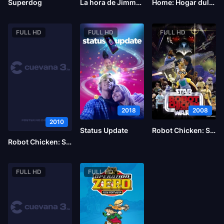
Superdog
La hora de Jimmy y Timmy
Home: Hogar dulce hogar
FULL HD
FULL HD
FULL HD
2018
2008
2010
Status Update
Robot Chicken: Star Wars Episodio II
Robot Chicken: Star Wars Episodio III
FULL HD
FULL HD