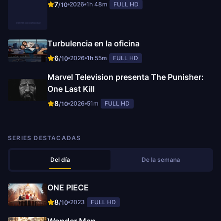
7
2026
1h 48m
FULL HD
/10
Turbulencia en la oficina
6
2026
1h 55m
FULL HD
/10
Marvel Television presenta The Punisher:
One Last Kill
8
2026
51m
FULL HD
/10
SERIES DESTACADAS
Del día
De la semana
ONE PIECE
8
2023
FULL HD
/10