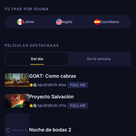
FILTRAR POR IDIOMA
Latino
Inglés
Castellano
PELÍCULAS DESTACADAS
Del día
De la semana
GOAT: Como cabras
8
2026
1h 40m
FULL HD
/10
Proyecto Salvación
8
2026
2h 37m
FULL HD
/10
Noche de bodas 2