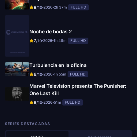
8
2026
2h 37m
FULL HD
/10
Noche de bodas 2
7
2026
1h 48m
FULL HD
/10
Turbulencia en la oficina
6
2026
1h 55m
FULL HD
/10
Marvel Television presenta The Punisher:
One Last Kill
8
2026
51m
FULL HD
/10
SERIES DESTACADAS