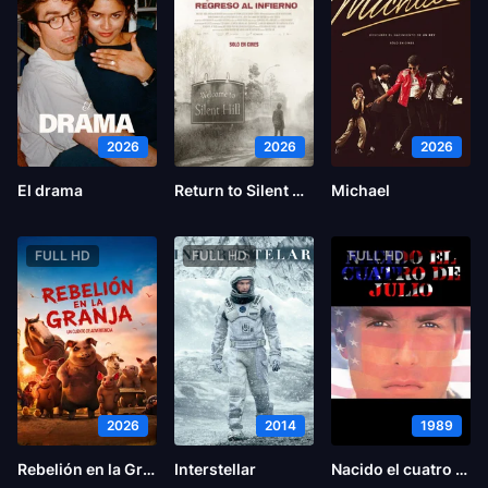
2026
2026
2026
El drama
Return to Silent Hill
Michael
FULL HD
FULL HD
FULL HD
2026
2014
1989
Rebelión en la Granja
Interstellar
Nacido el cuatro de julio