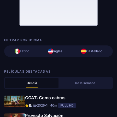
FILTRAR POR IDIOMA
Latino
Inglés
Castellano
PELÍCULAS DESTACADAS
Del día
De la semana
GOAT: Como cabras
8
2026
1h 40m
FULL HD
/10
Proyecto Salvación