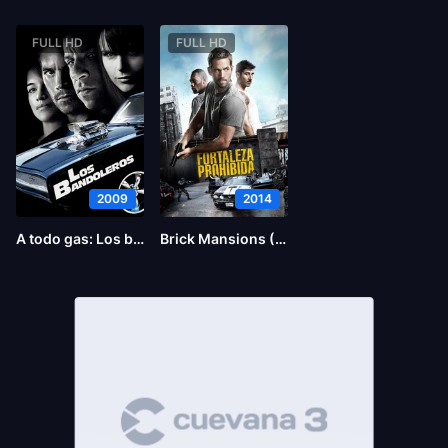
FULL HD
FULL HD
2009
2014
A todo gas: Los bandoleros
Brick Mansions (La fortaleza)