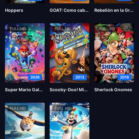
Hoppers
GOAT: Como cabras
Rebelión en la Granja
FULL HD
FULL HD
FULL HD
2026
2013
2018
Super Mario Galaxy la película
Scooby-Doo! Miedo al escenario
Sherlock Gnomes
FULL HD
FULL HD