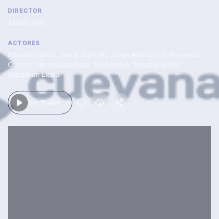
DIRECTOR
Alberto Mar
ACTORES
Eduardo Garza
,
Jesús Guzmán
,
Jorge Arvizu
,
Luis Fernando
Orozco
,
Mario Castañeda
,
Rául Anaya
,
Rosalba Sotelo
,
Sebastián Llapur
Ver Trailer