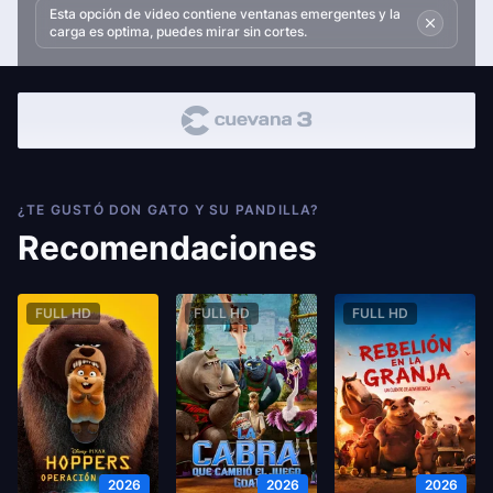
Esta opción de video contiene ventanas emergentes y la
carga es optima, puedes mirar sin cortes.
¿TE GUSTÓ DON GATO Y SU PANDILLA?
Recomendaciones
FULL HD
FULL HD
FULL HD
2026
2026
2026