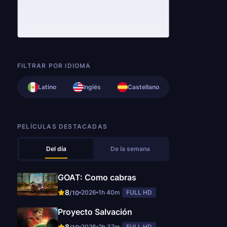
FILTRAR POR IDIOMA
Latino
Inglés
Castellano
PELÍCULAS DESTACADAS
Del día
De la semana
GOAT: Como cabras
8
2026
1h 40m
FULL HD
/10
Proyecto Salvación
8
2026
2h 37m
FULL HD