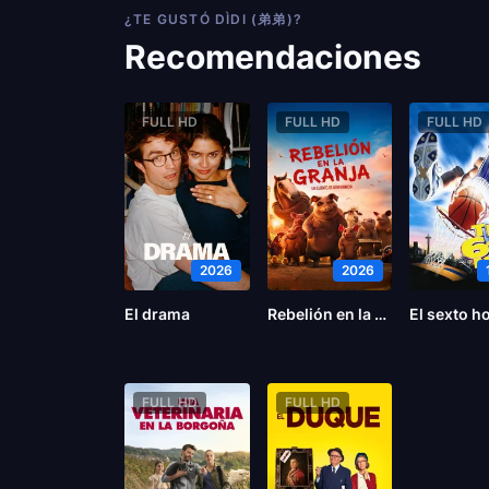
¿TE GUSTÓ DÌDI (弟弟)?
Recomendaciones
FULL HD
FULL HD
FULL HD
2026
2026
El drama
Rebelión en la Granja
El sexto 
FULL HD
FULL HD