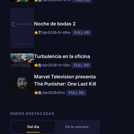
/10
Noche de bodas 2
7
2026
1h 48m
FULL HD
/10
Turbulencia en la oficina
6
2026
1h 55m
FULL HD
/10
Marvel Television presenta
The Punisher: One Last Kill
8
2026
51m
FULL HD
/10
SERIES DESTACADAS
Del día
De la semana