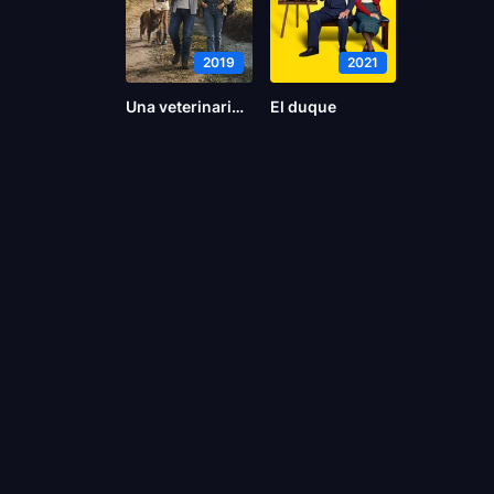
2019
2021
Una veterinaria en la Borgoña
El duque