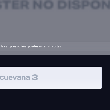
la carga es optima, puedes mirar sin cortes.