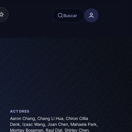
Buscar
ACTORES
Aaron Chang
,
Chang Li Hua
,
Chiron Cillia
Denk
,
Izaac Wang
,
Joan Chen
,
Mahaela Park
,
Montay Boseman
,
Raul Dial
,
Shirley Chen
,