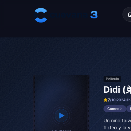
Skip to content
Película
Dìdi 
7
/10
2024
1h
Comedia
Un niño taiw
flirteo y la