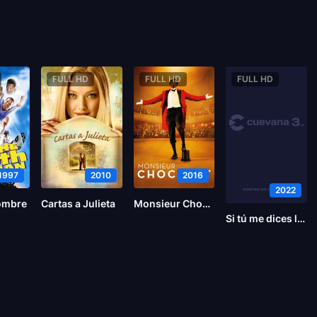
FULL HD
FULL HD
FULL HD
1997
2010
2016
2022
hombre
Cartas a Julieta
Monsieur Chocolat
Si tú me dices lee