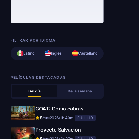
FILTRAR POR IDIOMA
Latino
Inglés
Castellano
PELÍCULAS DESTACADAS
Del día
De la semana
GOAT: Como cabras
8
2026
1h 40m
FULL HD
/10
Proyecto Salvación
8
2026
2h 37m
FULL HD