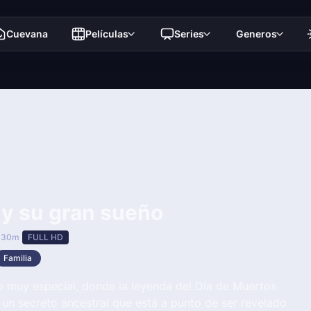
Cuevana
Películas
Series
Generos
y su gran sueño
 30m
FULL HD
Familia
o muy especial, donde la leyenda del Día de Muertos
 un secreto ancestral que está a punto de ser revelado