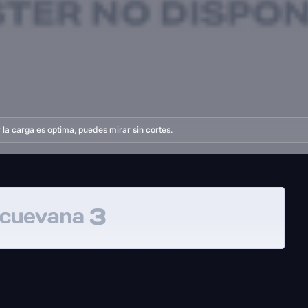
la carga es optima, puedes mirar sin cortes.