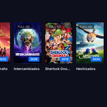
FULL HD
FULL HD
FULL HD
2022
2026
2018
2024
traño
Intercambiados
Sherlock Gnomes
Hechizados