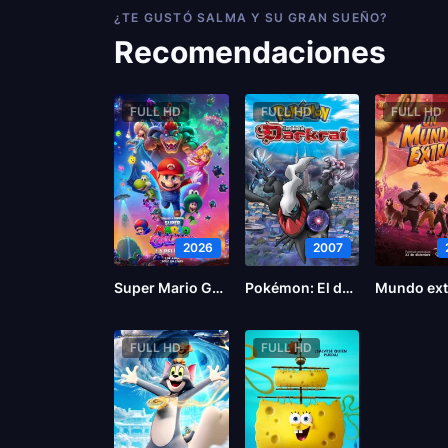
¿TE GUSTÓ SALMA Y SU GRAN SUEÑO?
Recomendaciones
FULL HD
FULL HD
FULL HD
2026
2007
Super Mario Galaxy la película
Pokémon: El desafío de Darkrai
Mundo ex
FULL HD
FULL HD