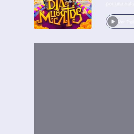
por una vali
Ver Trai