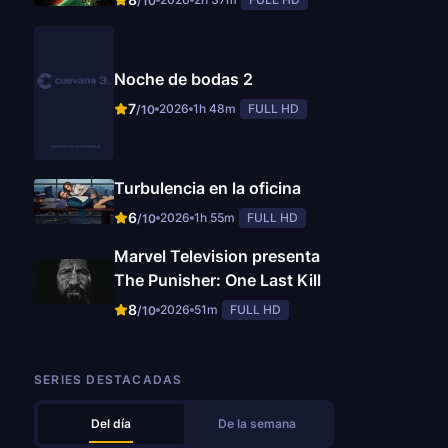
/10
Noche de bodas 2
7
2026
1h 48m
FULL HD
/10
Turbulencia en la oficina
6
2026
1h 55m
FULL HD
/10
Marvel Television presenta
The Punisher: One Last Kill
8
2026
51m
FULL HD
/10
SERIES DESTACADAS
Del día
De la semana