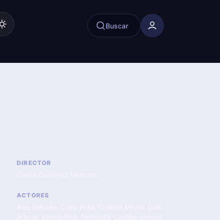
Buscar
DIRECTOR
Carlos Gutiérrez Medrano
ACTORES
Alan Estrada
,
Carlo Rota
,
Cristina Milizia
,
Dani
Artaud
,
Emma Prat
,
Fernanda Castillo
,
Jewels