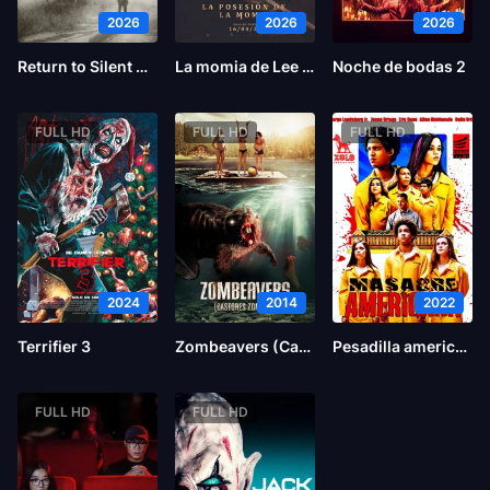
2026
2026
2026
Return to Silent Hill
La momia de Lee Cronin
Noche de bodas 2
FULL HD
FULL HD
FULL HD
2024
2014
2022
Terrifier 3
Zombeavers (Castores zombies)
Pesadilla americana
FULL HD
FULL HD