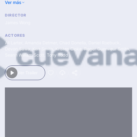
Ver más
sufre un trágico accidente, y los jóvenes piensan que se han
librado de una muerte segura gracias a la premonición de su
DIRECTOR
amigo. Pero el destino no ha sido vencido todavía...
James Wong
ACTORES
Ali Larter
,
Amanda Detmer
,
Chad Donella
,
Daniel Roebuck
,
Devon Sawa
,
Kerr Smith
,
Kristen Cloke
,
Roger Guenveur Smith
,
Seann William Scott
,
Tony Todd
Ver Trailer