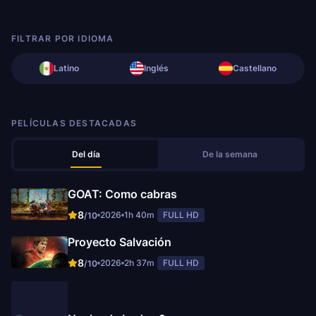
FILTRAR POR IDIOMA
Latino
Inglés
Castellano
PELÍCULAS DESTACADAS
Del día
De la semana
GOAT: Como cabras
8
2026
1h 40m
FULL HD
/10
Proyecto Salvación
8
2026
2h 37m
FULL HD
/10