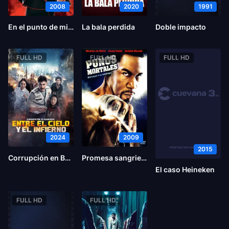
2008
2020
1991
En el punto de mira
La bala perdida
Doble impacto
FULL HD
FULL HD
FULL HD
2024
2009
2015
Corrupción en Bangkok: Entre el cielo y el infierno
Promesa sangrienta
El caso Heineken
FULL HD
FULL HD