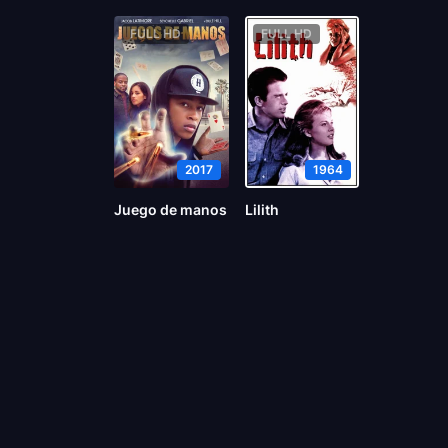
FULL HD
FULL HD
2017
1964
Juego de manos
Lilith