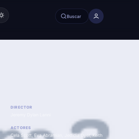
Buscar
DIRECTOR
Jeremy Dylan Lanni
ACTORES
Cela Scott
,
Eva Abramian
,
Jedidia Dyer
,
Keith