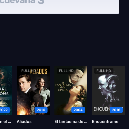
FULL HD
FULL HD
FULL HD
2022
2016
2004
2016
Pesadilla en el vecindario
Aliados
El fantasma de la ópera
Encuéntrame