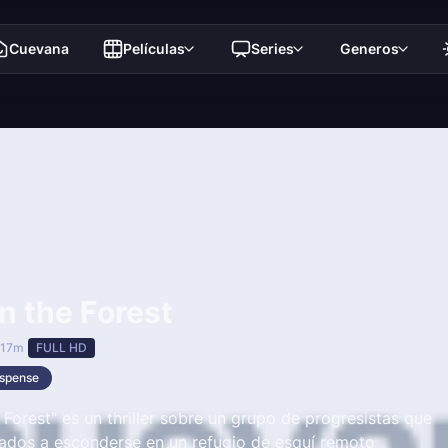
Cuevana
Películas
Series
Generos
n the Forest
 17m
FULL HD
spense
 Forest" es un thriller sobre un grupo de progresistas que
gados a esconderse en un refugio de esquí remoto