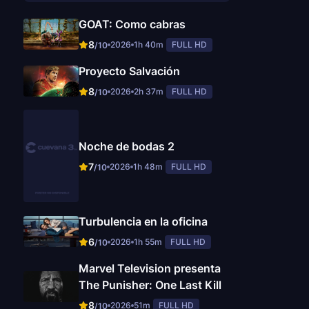
GOAT: Como cabras
8
2026
1h 40m
FULL HD
/10
Proyecto Salvación
8
2026
2h 37m
FULL HD
/10
Noche de bodas 2
7
2026
1h 48m
FULL HD
/10
Turbulencia en la oficina
6
2026
1h 55m
FULL HD
/10
Marvel Television presenta
The Punisher: One Last Kill
8
2026
51m
FULL HD
/10