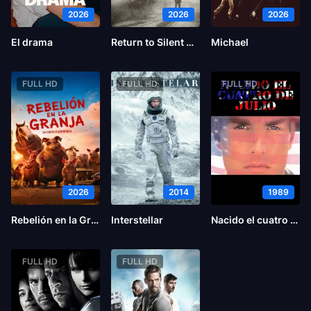
2026
2026
2026
El drama
Return to Silent Hill
Michael
FULL HD
FULL HD
FULL HD
2026
2014
1989
Rebelión en la Granja
Interstellar
Nacido el cuatro de julio
FULL HD
FULL HD