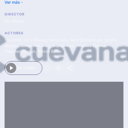
Ver más
entonces volcará todos sus esfuerzos y su tiempo en él,
llegando a desatender a su propia familia.
DIRECTOR
Ina Weisse
ACTORES
Ilja Monti
,
Jens Albinus
,
Nina Hoss
,
Ruth Bickelhaupt
,
Serafin
Mishiev
,
Simon Abkarian
,
Sophie Rois
,
Thomas Thieme
,
Thorsten Merten
,
Winnie Böwe
Ver Trailer