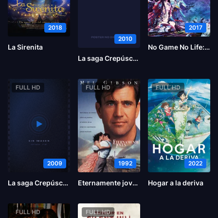
2018
2017
2010
La Sirenita
No Game No Life: Zero
La saga Crepúsculo: Eclipse
FULL HD
FULL HD
FULL HD
2009
1992
2022
La saga Crepúsculo: Luna nueva
Eternamente joven
Hogar a la deriva
FULL HD
FULL HD