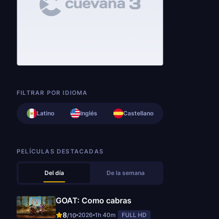
FILTRAR POR IDIOMA
Latino
Inglés
Castellano
PELÍCULAS DESTACADAS
Del día
De la semana
GOAT: Como cabras
8
2026
1h 40m
FULL HD
/10