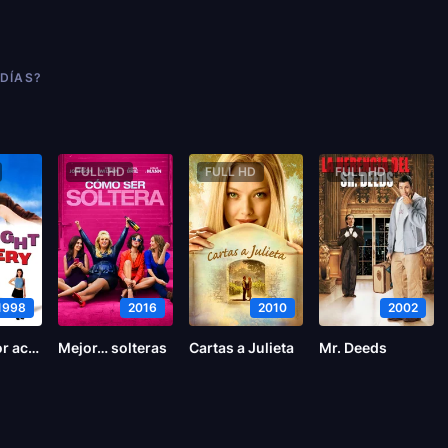
 DÍAS?
FULL HD
FULL HD
FULL HD
1998
2016
2010
2002
Urgente por accidente
Mejor… solteras
Cartas a Julieta
Mr. Deeds