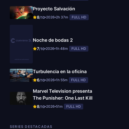
Proyecto Salvación
8
2026
2h 37m
FULL HD
/10
Noche de bodas 2
7
2026
1h 48m
FULL HD
/10
Turbulencia en la oficina
6
2026
1h 55m
FULL HD
/10
Marvel Television presenta
The Punisher: One Last Kill
8
2026
51m
FULL HD
/10
SERIES DESTACADAS