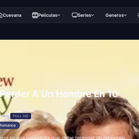
Cuevana
Películas
Series
Generos
Perder A Un Hombre En 10
h 56m
FULL HD
Romance
son es una periodista que debe terminar un reportaje