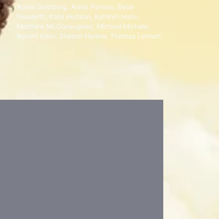
Adam Goldberg
,
Annie Parisse
,
Bebe
Neuwirth
,
Kate Hudson
,
Kathryn Hahn
,
Matthew McConaughey
,
Michael Michele
,
Robert Klein
,
Shalom Harlow
,
Thomas Lennon