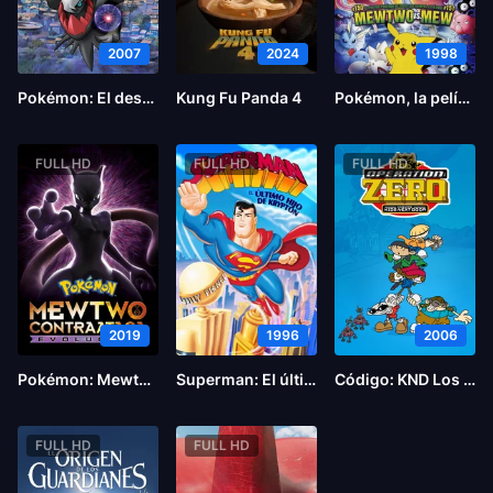
2007
2024
1998
Pokémon: El desafío de Darkrai
Kung Fu Panda 4
Pokémon, la película: Mewtwo contraataca
FULL HD
FULL HD
FULL HD
2019
1996
2006
Pokémon: Mewtwo contraataca-Evolución
Superman: El último hijo de Krypton
Código: KND Los chicos del Barrio – Operación C.E.R.O.
FULL HD
FULL HD