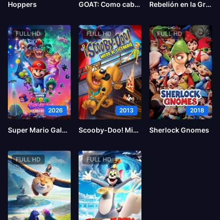
Hoppers
GOAT: Como cabras
Rebelión en la Granja
FULL HD
FULL HD
FULL HD
2026
2013
2018
Super Mario Galaxy la película
Scooby-Doo! Miedo al escenario
Sherlock Gnomes
FULL HD
FULL HD