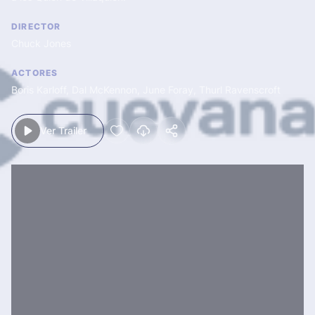
DIRECTOR
Chuck Jones
ACTORES
Boris Karloff
,
Dal McKennon
,
June Foray
,
Thurl Ravenscroft
Ver Trailer