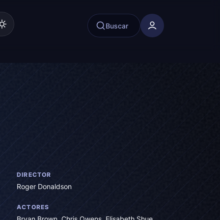
Buscar
DIRECTOR
Roger Donaldson
ACTORES
Bryan Brown
,
Chris Owens
,
Elisabeth Shue
,