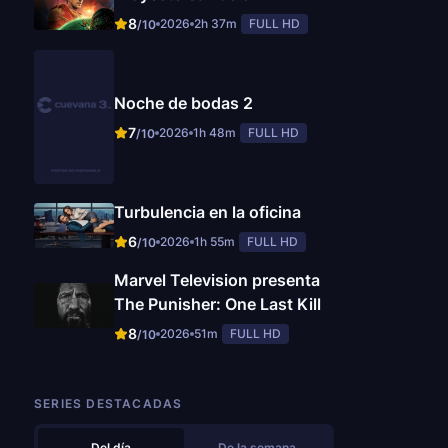
8
2026
2h 37m
FULL HD
/10
Noche de bodas 2
7
2026
1h 48m
FULL HD
/10
Turbulencia en la oficina
6
2026
1h 55m
FULL HD
/10
Marvel Television presenta
The Punisher: One Last Kill
8
2026
51m
FULL HD
/10
SERIES DESTACADAS
Del día
De la semana