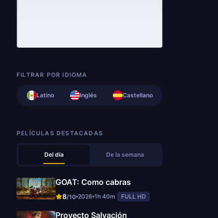
FILTRAR POR IDIOMA
Latino
Inglés
Castellano
PELÍCULAS DESTACADAS
Del día
De la semana
GOAT: Como cabras
8
2026
1h 40m
FULL HD
/10
Proyecto Salvación