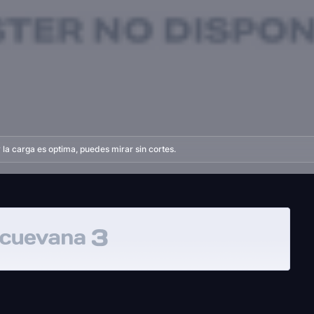
la carga es optima, puedes mirar sin cortes.