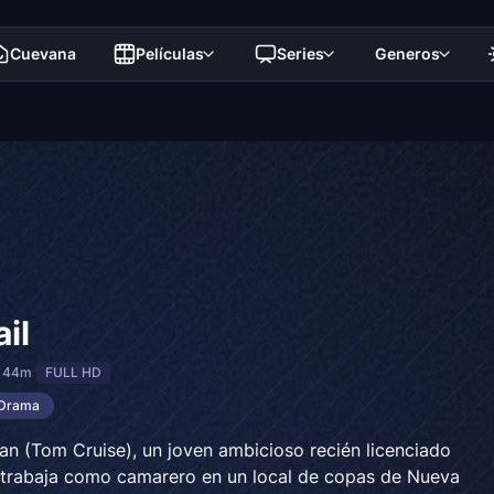
Cuevana
Películas
Series
Generos
il
h 44m
FULL HD
Drama
an (Tom Cruise), un joven ambicioso recién licenciado
o, trabaja como camarero en un local de copas de Nueva