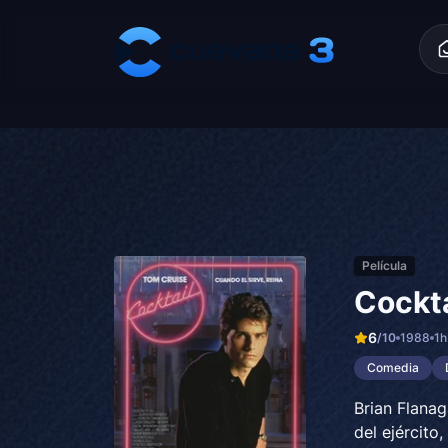
Skip to content
Película
Cockta
6
/10
1988
1
Comedia
Brian Flanag
del ejércit