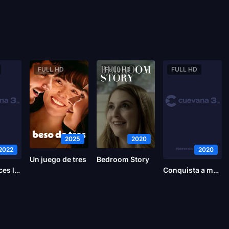
FULL HD
FULL HD
FULL HD
2025
2020
2022
2020
Un juego de tres
Bedroom Story
Si tú me dices lee
Conquista a medias