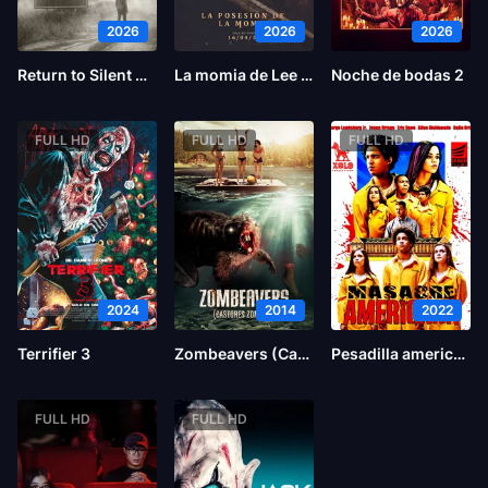
2026
2026
2026
Return to Silent Hill
La momia de Lee Cronin
Noche de bodas 2
FULL HD
FULL HD
FULL HD
2024
2014
2022
Terrifier 3
Zombeavers (Castores zombies)
Pesadilla americana
FULL HD
FULL HD