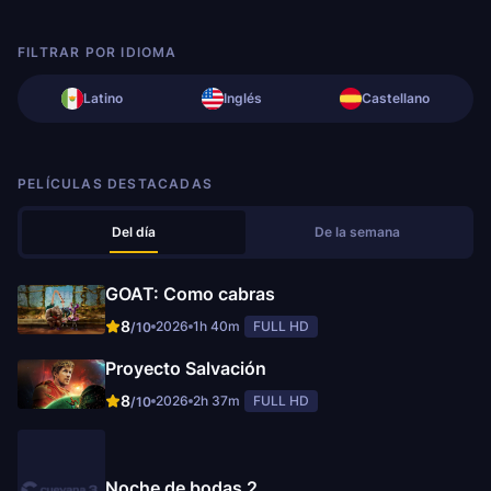
FILTRAR POR IDIOMA
Latino
Inglés
Castellano
PELÍCULAS DESTACADAS
Del día
De la semana
GOAT: Como cabras
8
2026
1h 40m
FULL HD
/10
Proyecto Salvación
8
2026
2h 37m
FULL HD
/10
Noche de bodas 2