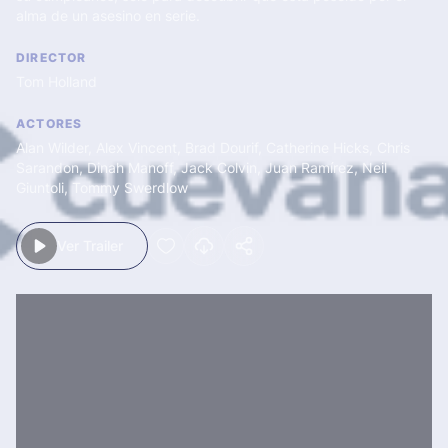
alma de un asesino en serie.
DIRECTOR
Tom Holland
ACTORES
Alan Wilder
,
Alex Vincent
,
Brad Dourif
,
Catherine Hicks
,
Chris
Sarandon
,
Dinah Manoff
,
Jack Colvin
,
Juan Ramírez
,
Neil
Giuntoli
,
Tommy Swerdlow
Ver Trailer