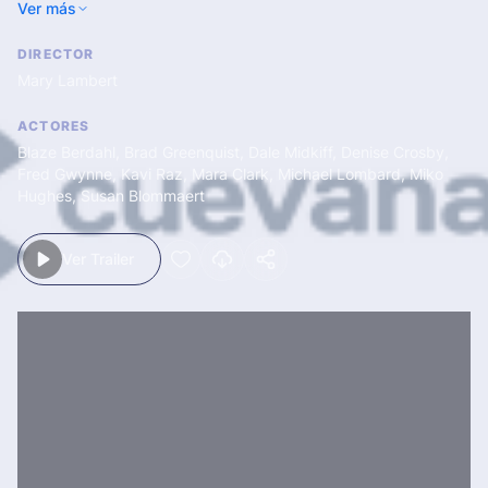
Ver más
que sean enterrados allí volverán a la vida. Cuando uno de los
niños muere atropellado por un camión, Louis decide enterrarlo
DIRECTOR
en el cementerio indio.
Mary Lambert
ACTORES
Blaze Berdahl
,
Brad Greenquist
,
Dale Midkiff
,
Denise Crosby
,
Fred Gwynne
,
Kavi Raz
,
Mara Clark
,
Michael Lombard
,
Miko
Hughes
,
Susan Blommaert
Ver Trailer