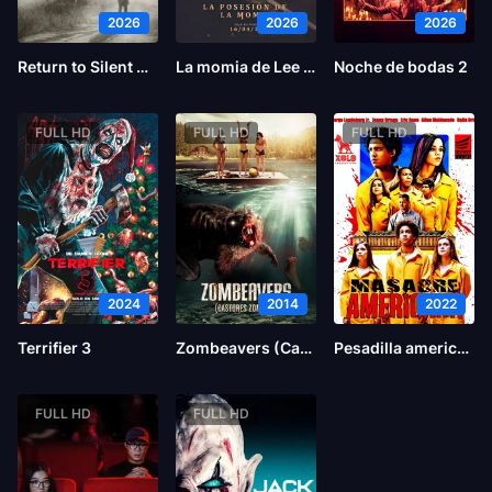
2026
2026
2026
Return to Silent Hill
La momia de Lee Cronin
Noche de bodas 2
FULL HD
FULL HD
FULL HD
2024
2014
2022
Terrifier 3
Zombeavers (Castores zombies)
Pesadilla americana
FULL HD
FULL HD