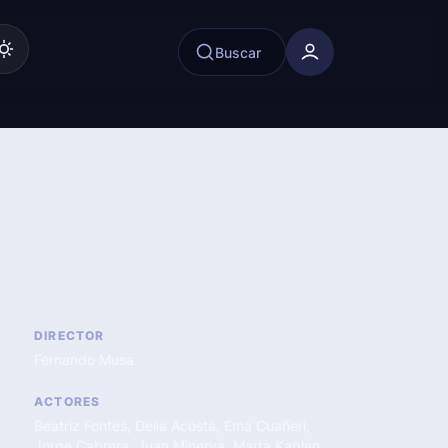
Buscar
DIRECTOR
Fernando Musa
ACTORES
Beatriz Fontes
,
Delia Acosta
,
Ema Cuañeri
,
Jorge Cabrera
,
Juan Minerva
,
Marta Kaplan
,