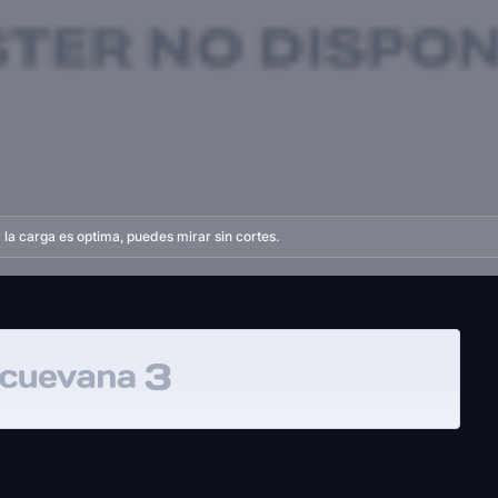
la carga es optima, puedes mirar sin cortes.