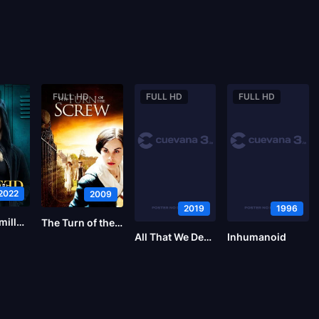
FULL HD
FULL HD
FULL HD
2022
2009
2019
1996
La mala semilla regresa
The Turn of the Screw
All That We Destroy
Inhumanoid