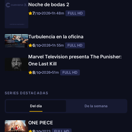
Noche de bodas 2
7
2026
1h 48m
FULL HD
/10
Turbulencia en la oficina
6
2026
1h 55m
FULL HD
/10
Marvel Television presenta The Punisher:
One Last Kill
8
2026
51m
FULL HD
/10
SERIES DESTACADAS
Del día
De la semana
ONE PIECE
8
2023
FULL HD
/10