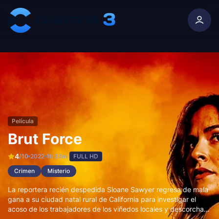
Skip to content
Película
Brut Force
4
/10
2022
1h 33m
FULL HD
Crimen
Misterio
La reportera recién despedida Sloane Sawyer regresa de mala
gana a su ciudad natal rural de California para investigar el
acoso de los trabajadores de los viñedos locales y descorcha
una maraña de delincuencia y corrupción detrás de la brillante