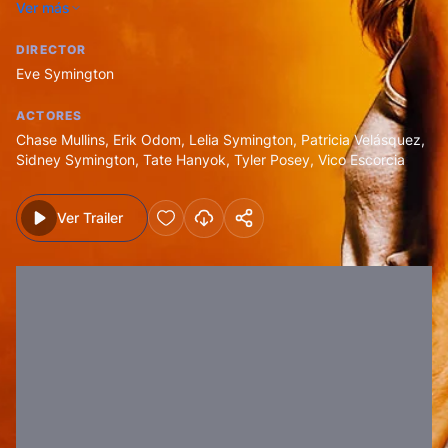
Ver más
fachada de la región vinícola.
DIRECTOR
Eve Symington
ACTORES
Chase Mullins
,
Erik Odom
,
Lelia Symington
,
Patricia Velásquez
,
Sidney Symington
,
Tate Hanyok
,
Tyler Posey
,
Vico Escorcia
Ver Trailer