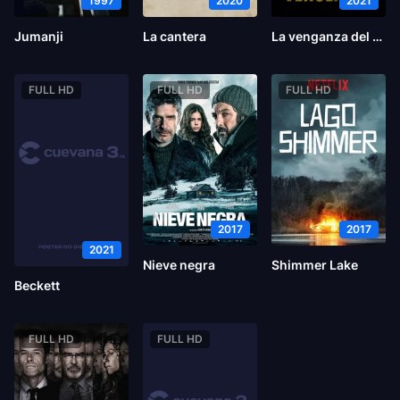
1997
2020
2021
Jumanji
La cantera
La venganza del profesor
FULL HD
FULL HD
FULL HD
2017
2017
2021
Nieve negra
Shimmer Lake
Beckett
FULL HD
FULL HD