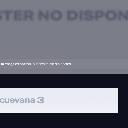
la carga es optima, puedes mirar sin cortes.