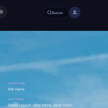
Buscar
DIRECTOR
Kirk Harris
ACTORES
Dahlia Legault
,
Jimel Atkins
,
Kevin Sorbo
,