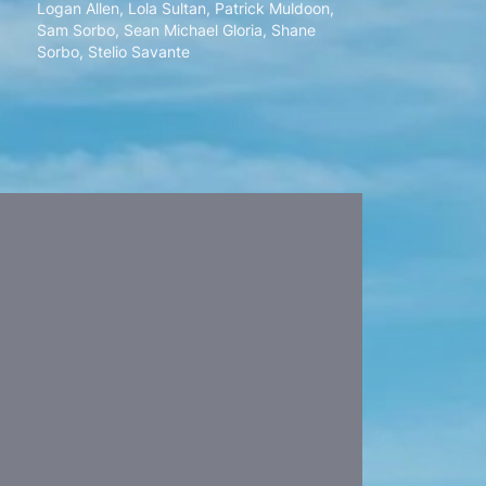
Logan Allen
,
Lola Sultan
,
Patrick Muldoon
,
Sam Sorbo
,
Sean Michael Gloria
,
Shane
Sorbo
,
Stelio Savante