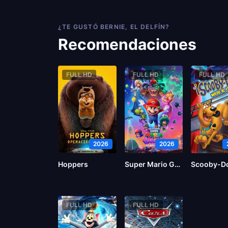
¿TE GUSTÓ BERNIE, EL DELFÍN?
Recomendaciones
FULL HD
FULL HD
FULL HD
2026
2026
Hoppers
Super Mario Galaxy la película
FULL HD
FULL HD