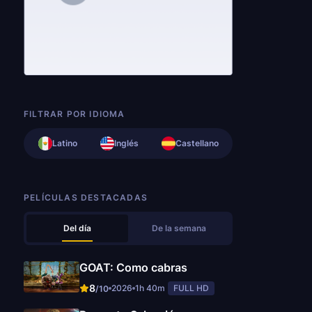
FILTRAR POR IDIOMA
Latino
Inglés
Castellano
PELÍCULAS DESTACADAS
Del día
De la semana
GOAT: Como cabras
8
2026
1h 40m
FULL HD
/10