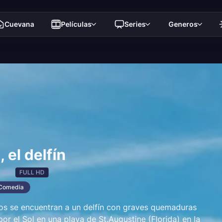
Cuevana
Películas
Series
Generos
 el delfín
 28m
FULL HD
Comedia
s se encuentran a un delfín con graves quemaduras
or el Sol en una playa de St.Augustine (Florida) en la