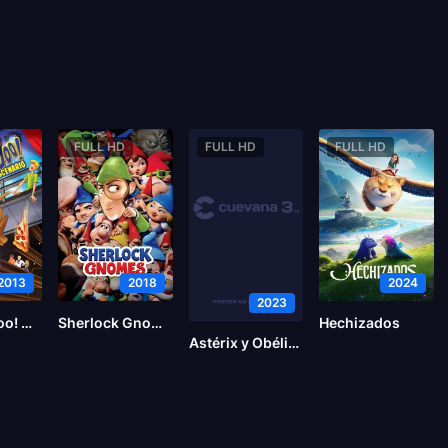
FULL HD
FULL HD
FULL HD
2013
2018
2024
2023
Scooby-Doo! Miedo al escenario
Sherlock Gnomes
Hechizados
Astérix y Obélix: El reino medio