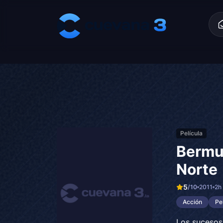
Skip to content
Película
Bermud
Norte
5
/10
2011
2h
Acción
Pe
Los sucesos