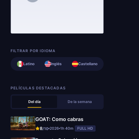
FILTRAR POR IDIOMA
Latino
Inglés
Castellano
PELÍCULAS DESTACADAS
Del día
De la semana
GOAT: Como cabras
8
2026
1h 40m
FULL HD
/10