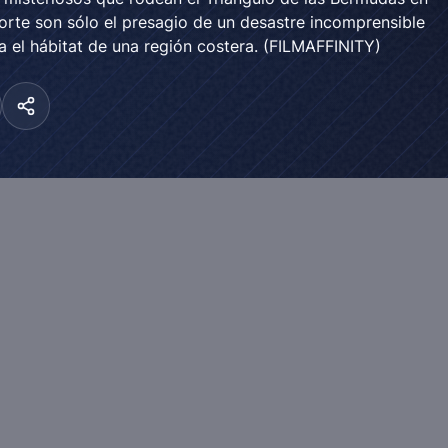
orte son sólo el presagio de un desastre incomprensible
 el hábitat de una región costera. (FILMAFFINITY)