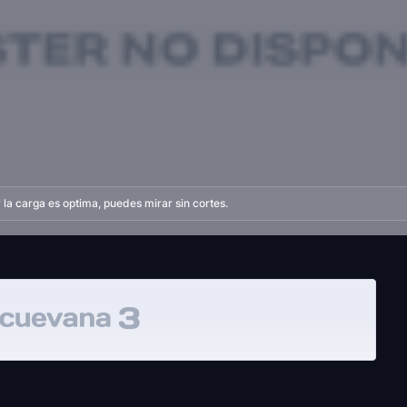
la carga es optima, puedes mirar sin cortes.