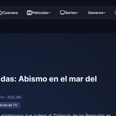
Cuevana
Películas
Series
Generos
as: Abismo en el mar del
 7m
FULL HD
lícula de TV
 misteriosos que rodean el Triángulo de las Bermudas en