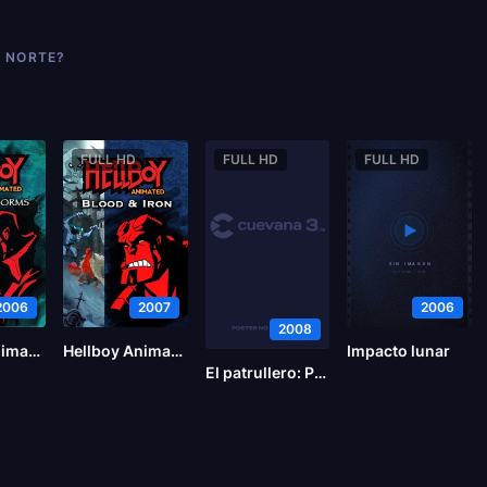
L NORTE?
FULL HD
FULL HD
FULL HD
2006
2007
2006
2008
Hellboy Animado: La espada de las tormentas
Hellboy Animado: Dioses y vampiros
Impacto lunar
El patrullero: Patrulla fronteriza