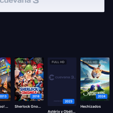
FULL HD
FULL HD
FULL HD
2013
2018
2024
2023
Scooby-Doo! Miedo al escenario
Sherlock Gnomes
Hechizados
Astérix y Obélix: El reino medio