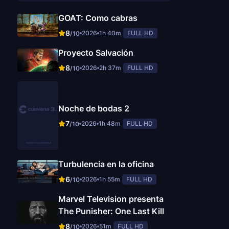
GOAT: Como cabras
8
2026
1h 40m
FULL HD
/10
Proyecto Salvación
8
2026
2h 37m
FULL HD
/10
Noche de bodas 2
7
2026
1h 48m
FULL HD
/10
Turbulencia en la oficina
6
2026
1h 55m
FULL HD
/10
Marvel Television presenta
The Punisher: One Last Kill
8
2026
51m
FULL HD
/10