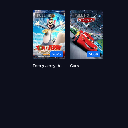
FULL HD
FULL HD
2025
2006
Tom y Jerry: Aventura en el tiempo
Cars