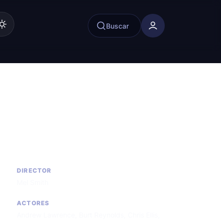
Buscar
DIRECTOR
Mel Smith
ACTORES
Andrew Lawrence
,
Burt Reynolds
,
Chris Ellis
,