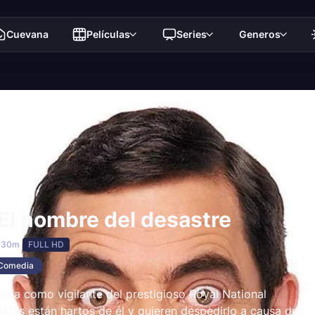
Cuevana
Películas
Series
Generos
El nombre del desastre
 30m
FULL HD
Comedia
baja como vigilante del prestigioso Royal National
 jefes están hartos de él y quieren despedirlo a causa de