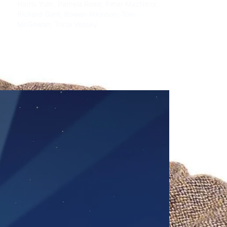
Harris Yulin
,
Pamela Reed
,
Peter MacNicol
,
Richard Gant
,
Rowan Atkinson
,
Tom
McGowan
,
Tricia Vessey