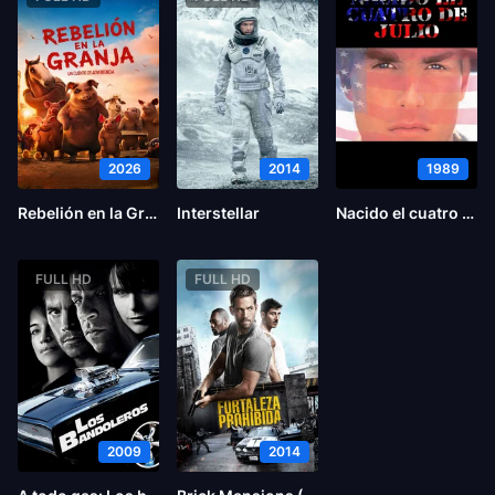
2026
2014
1989
Rebelión en la Granja
Interstellar
Nacido el cuatro de julio
FULL HD
FULL HD
2009
2014