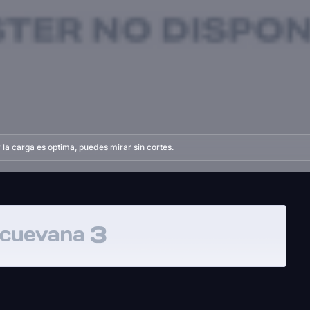
la carga es optima, puedes mirar sin cortes.