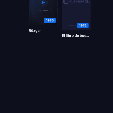
1980
1976
Rüzgar
El libro de buen amor II