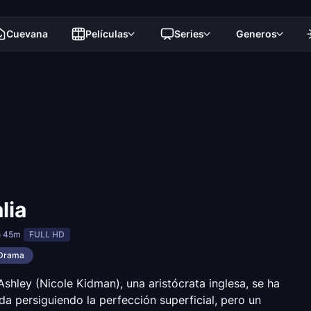
Cuevana
Películas
Series
Generos
lia
h 45m
FULL HD
Drama
shley (Nicole Kidman), una aristócrata inglesa, se ha
da persiguiendo la perfección superficial, pero un