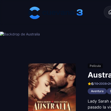
Skip to content
Película
Austra
6
/10
2008
2
Aventura
Lady Sarah A
pasado la vi