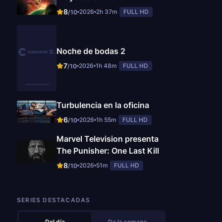
8
2026
2h 37m
FULL HD
/10
Noche de bodas 2
7
2026
1h 48m
FULL HD
/10
Turbulencia en la oficina
6
2026
1h 55m
FULL HD
/10
Marvel Television presenta
The Punisher: One Last Kill
8
2026
51m
FULL HD
/10
SERIES DESTACADAS
Del día
De la semana