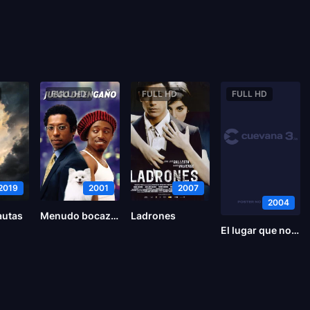
FULL HD
FULL HD
FULL HD
2019
2001
2007
2004
autas
Menudo bocazas
Ladrones
El lugar que nos prometimos