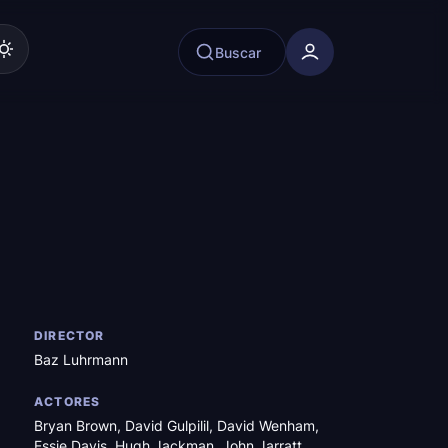
Buscar
DIRECTOR
Baz Luhrmann
ACTORES
Bryan Brown
,
David Gulpilil
,
David Wenham
,
Essie Davis
,
Hugh Jackman
,
John Jarratt
,