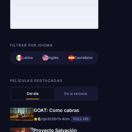
FILTRAR POR IDIOMA
Latino
Inglés
Castellano
PELÍCULAS DESTACADAS
Del día
De la semana
GOAT: Como cabras
8
2026
1h 40m
FULL HD
/10
Proyecto Salvación