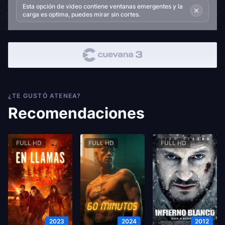
Esta opción de video contiene ventanas emergentes y la
carga es optima, puedes mirar sin cortes.
¿TE GUSTÓ ATENEA?
Recomendaciones
FULL HD
FULL HD
FULL HD
2023
2024
2012