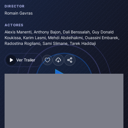
DIRECTOR
Romain Gavras
ACTORES
Alexis Manenti
,
Anthony Bajon
,
Dali Benssalah
,
Guy Donald
Koukissa
,
Karim Lasmi
,
Mehdi Abdelhakmi
,
Ouassini Embarek
,
Radostina Rogliano
,
Sami Slimane
,
Tarek Haddaji
Ver Trailer