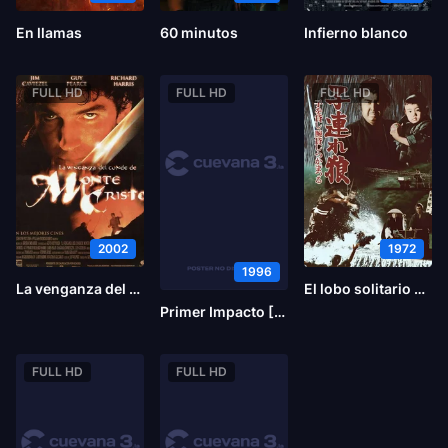
En llamas
60 minutos
Infierno blanco
FULL HD
FULL HD
FULL HD
2002
1972
1996
La venganza del conde de Montecristo
El lobo solitario y su cachorro: Niño y maestría en alquiler
Primer Impacto [Historia Policiaca 4]
FULL HD
FULL HD