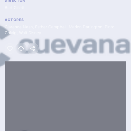
DIRECTOR
Burt Gillett
ACTORES
Clarence Nash
,
Esther Campbell
,
Marion Darlington
,
Pinto
Colvig
,
Walt Disney