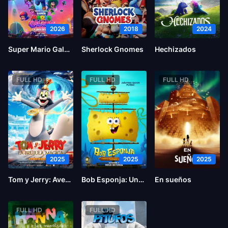
2026
2018
2024
Super Mario Galaxy la película
Sherlock Gnomes
Hechizados
FULL HD
FULL HD
FULL HD
2025
2025
2025
Tom y Jerry: Aventura en el tiempo
Bob Esponja: Una aventura pirata
En sueños
FULL HD
FULL HD