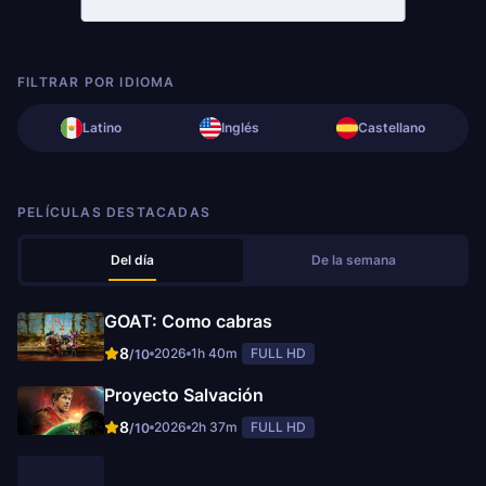
FILTRAR POR IDIOMA
Latino
Inglés
Castellano
PELÍCULAS DESTACADAS
Del día
De la semana
GOAT: Como cabras
8
2026
1h 40m
FULL HD
/10
Proyecto Salvación
8
2026
2h 37m
FULL HD
/10