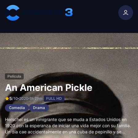
Skip to content
Película
An American Pickle
5
/10
2020
1h 29m
FULL HD
Comedia
Drama
Herschel es un inmigrante que se muda a Estados Unidos en
1920 con la esperanza de iniciar una vida mejor con su familia.
Un día cae accidentalmente en una cuba de pepinillo y se
queda en salmuera durante 100 años, despertando luego en