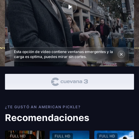
Esta opción de video contiene ventanas emergentes y la
carga es optima, puedes mirar sin cortes.
¿TE GUSTÓ AN AMERICAN PICKLE?
Recomendaciones
FULL HD
FULL HD
FULL HD