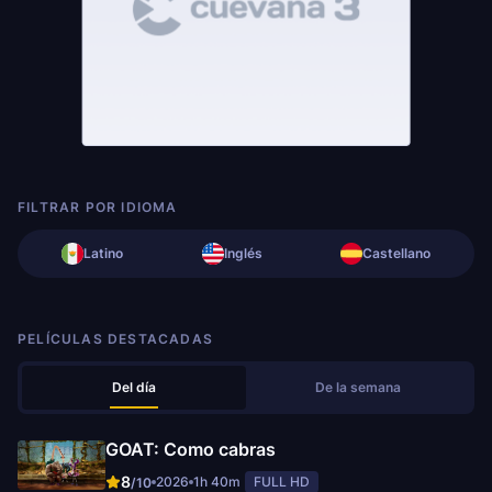
FILTRAR POR IDIOMA
Latino
Inglés
Castellano
PELÍCULAS DESTACADAS
Del día
De la semana
GOAT: Como cabras
8
2026
1h 40m
FULL HD
/10