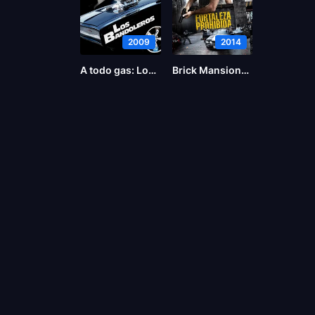
2009
2014
A todo gas: Los bandoleros
Brick Mansions (La fortaleza)