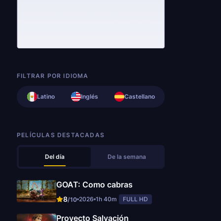
FILTRAR POR IDIOMA
Latino
Inglés
Castellano
PELÍCULAS DESTACADAS
Del día
De la semana
GOAT: Como cabras
8
2026
1h 40m
FULL HD
/10
Proyecto Salvación