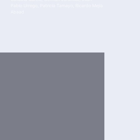
Pablo Urrego
,
Patricia Tamayo
,
Ricardo Mejia
Abaad