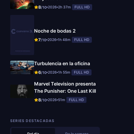
8
2026
2h 37m
FULL HD
/10
Noche de bodas 2
7
2026
1h 48m
FULL HD
/10
Turbulencia en la oficina
6
2026
1h 55m
FULL HD
/10
Marvel Television presenta
The Punisher: One Last Kill
8
2026
51m
FULL HD
/10
SERIES DESTACADAS
Del día
De la semana