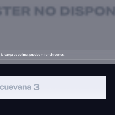
la carga es optima, puedes mirar sin cortes.