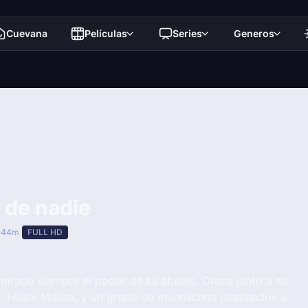
Cuevana
Películas
Series
Generos
 de nadie
 44m
FULL HD
mirado siempre el poder de su abuelo. Crece junto a su
, Felipe Molina, y un grupo de muchachos destinados a