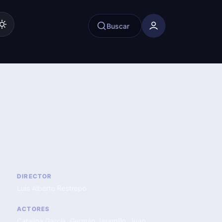
Buscar
DIRECTOR
Luis Alberto Restrepo
ACTORES
Catalina García
,
Germán Jaramillo
,
Juan