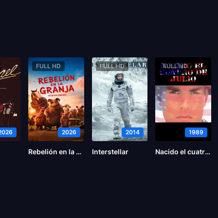
FULL HD
FULL HD
FULL HD
2026
2026
2014
1989
Rebelión en la Granja
Interstellar
Nacido el cuatro de julio