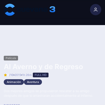
Skip to content
Película
Al Averno y de Regreso
5
/10
2015
1h 26m
FULL HD
Animación
Aventura
Dos mejores amigos se propusieron rescatar a su amigo
después de que lo arrastraran accidentalmente al infierno.