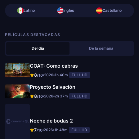
Latino
Inglés
Castellano
PELÍCULAS DESTACADAS
Del día
De la semana
GOAT: Como cabras
8
2026
1h 40m
FULL HD
/10
Proyecto Salvación
8
2026
2h 37m
FULL HD
/10
Noche de bodas 2
7
2026
1h 48m
FULL HD
/10