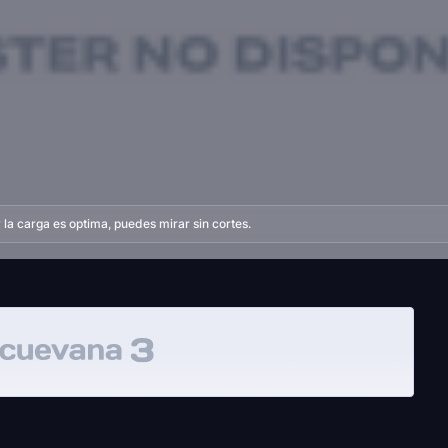
la carga es optima, puedes mirar sin cortes.