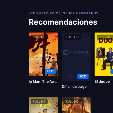
¿TE GUSTÓ ADIÓS, SEÑOR HAFFMANN?
Recomendaciones
FULL HD
FULL HD
FULL HD
2021
2021
Ip Man: The Awakening
El duque
Difícil de tragar
FULL HD
FULL HD