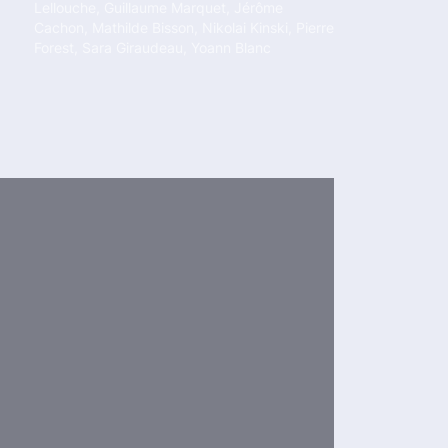
Lellouche
,
Guillaume Marquet
,
Jérôme
Cachon
,
Mathilde Bisson
,
Nikolai Kinski
,
Pierre
Forest
,
Sara Giraudeau
,
Yoann Blanc