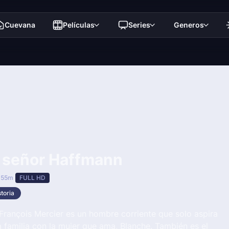
Cuevana
Películas
Series
Generos
, señor Haffmann
 55m
FULL HD
storia
 François Mercier es un hombre corriente que solo aspira
 familia con la mujer que ama, Blanche. También es el