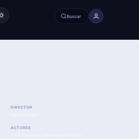
Buscar
DIRECTOR
Fred Cavayé
ACTORES
Anne Coesens
,
Daniel Auteuil
,
Gilles