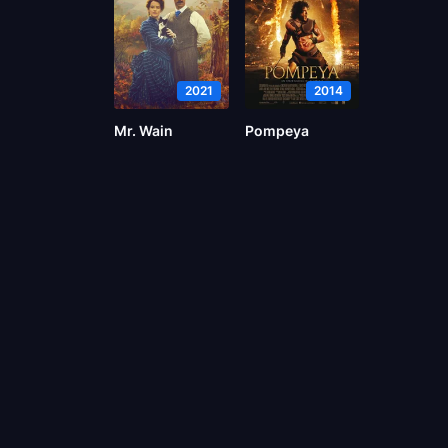
2021
2014
Mr. Wain
Pompeya