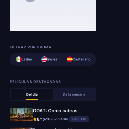
FILTRAR POR IDIOMA
Latino
Inglés
Castellano
PELÍCULAS DESTACADAS
Del día
De la semana
GOAT: Como cabras
8
2026
1h 40m
FULL HD
/10