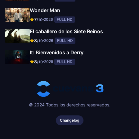
Wonder Man
7
2026
FULL HD
/10
El caballero de los Siete Reinos
8
2026
FULL HD
/10
It: Bienvenidos a Derry
8
2025
FULL HD
/10
© 2024 Todos los derechos reservados.
Changelog