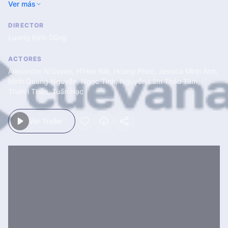
Ver más
inframundo. En el viaje para encontrar justicia es ayudado por
la misteriosa chica Bao Vy.
DIRECTOR
Lương Đình Dũng
ACTORES
Alexandre N'Guyen
,
H'Hen Niê
,
Hoàng Phúc
,
Jessica Minh Anh
,
Minh Quang Nguyễn
,
Ngọc Tình
,
Nguyễn Lâm Thảo Tâm
,
Thanh Thảo
,
Tuấn Hạc
Ver Trailer