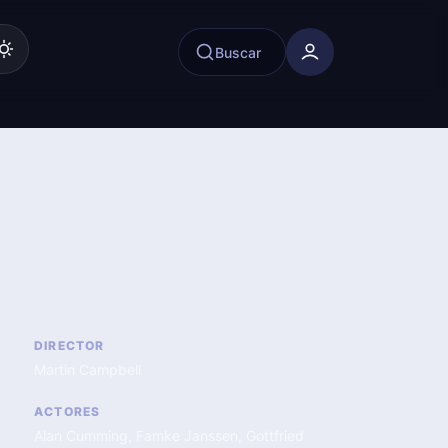
Buscar
DIRECTOR
Martin Campbell
ACTORES
Alan Cumming
,
Famke Janssen
,
Gottfried