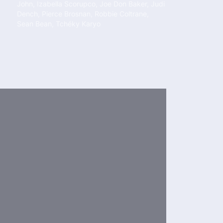
John
,
Izabella Scorupco
,
Joe Don Baker
,
Judi
Dench
,
Pierce Brosnan
,
Robbie Coltrane
,
Sean Bean
,
Tchéky Karyo