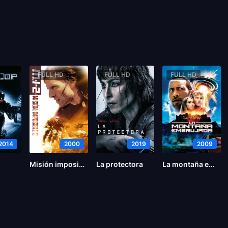
FULL HD
FULL HD
FULL HD
2014
2000
2019
2009
Misión imposible 2
La protectora
La montaña embrujada