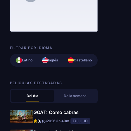
FILTRAR POR IDIOMA
Latino
Inglés
Castellano
PELÍCULAS DESTACADAS
Del día
De la semana
GOAT: Como cabras
8
2026
1h 40m
FULL HD
/10