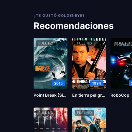
¿TE GUSTÓ GOLDENEYE?
Recomendaciones
FULL HD
FULL HD
FULL HD
2015
1994
Point Break (Sin límites)
En tierra peligrosa
RoboCop
FULL HD
FULL HD