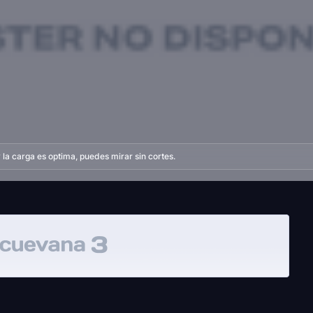
la carga es optima, puedes mirar sin cortes.