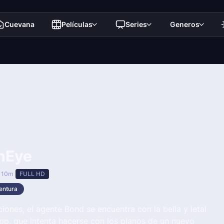
Cuevana
Películas
Series
Generos
nEye
 10m
FULL HD
entura
iones, el agente Bond se encuentra con la bella y letal
pp, que intenta hacerse con los planos de un nuevo