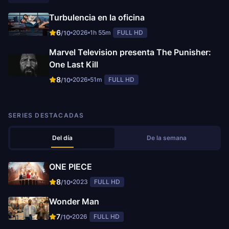
Turbulencia en la oficina
6
2026
1h 55m
FULL HD
/10
Marvel Television presenta The Punisher:
One Last Kill
8
2026
51m
FULL HD
/10
SERIES DESTACADAS
Del día
De la semana
ONE PIECE
8
2023
FULL HD
/10
Wonder Man
7
2026
FULL HD
/10