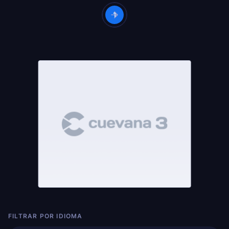
1
FILTRAR POR IDIOMA