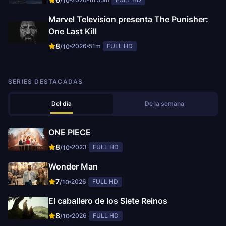
/10
Marvel Television presenta The Punisher:
One Last Kill
8
2026
51m
FULL HD
/10
SERIES DESTACADAS
Del día
De la semana
ONE PIECE
8
2023
FULL HD
/10
Wonder Man
7
2026
FULL HD
/10
El caballero de los Siete Reinos
8
2026
FULL HD
/10