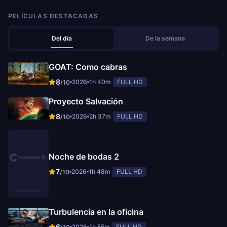
PELÍCULAS DESTACADAS
Del día
De la semana
GOAT: Como cabras
8
2026
1h 40m
FULL HD
/10
Proyecto Salvación
8
2026
2h 37m
FULL HD
/10
Noche de bodas 2
7
2026
1h 48m
FULL HD
/10
Turbulencia en la oficina
6
2026
1h 55m
FULL HD