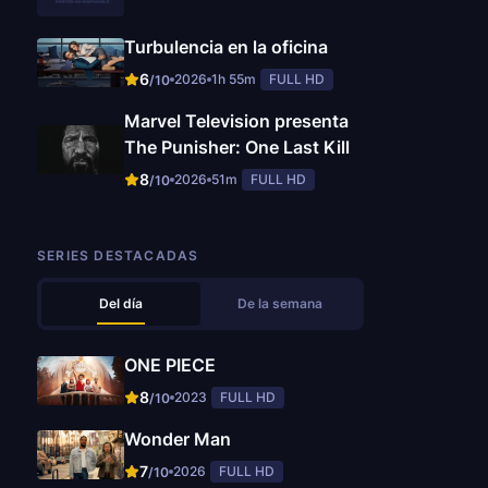
Turbulencia en la oficina
6
2026
1h 55m
FULL HD
/10
Marvel Television presenta
The Punisher: One Last Kill
8
2026
51m
FULL HD
/10
SERIES DESTACADAS
Del día
De la semana
ONE PIECE
8
2023
FULL HD
/10
Wonder Man
7
2026
FULL HD
/10