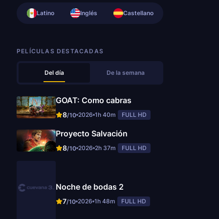
Latino
Inglés
Castellano
PELÍCULAS DESTACADAS
Del día
De la semana
GOAT: Como cabras
8
2026
1h 40m
FULL HD
/10
Proyecto Salvación
8
2026
2h 37m
FULL HD
/10
Noche de bodas 2
7
2026
1h 48m
FULL HD
/10