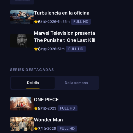
Turbulencia en la oficina
6
2026
1h 55m
FULL HD
/10
Marvel Television presenta
The Punisher: One Last Kill
8
2026
51m
FULL HD
/10
SERIES DESTACADAS
Del día
De la semana
ONE PIECE
8
2023
FULL HD
/10
Wonder Man
7
2026
FULL HD
/10