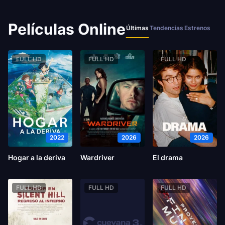
F1 la película
Zootróp
Películas Online
Últimas
Tendencias
Estrenos
FULL HD
FULL HD
FULL HD
2022
2026
2026
Hogar a la deriva
Wardriver
El drama
FULL HD
FULL HD
FULL HD