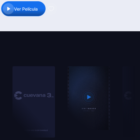
en Crisis". Pero no pasa mucho tiempo para que su
asociación se ponga a prueba al máximo, cuando la
Ver Película
llegada de Gary, la serpiente, pone la ciudad patas
arriba.
TOP 10
TOP 10
Pasión de gavilanes