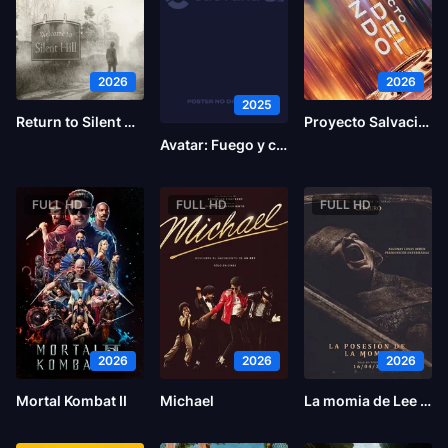
2026
2026
2025
Return to Silent Hill
Proyecto Salvación
Avatar: Fuego y ceniza
FULL HD
FULL HD
FULL HD
2026
2026
2026
Mortal Kombat II
Michael
La momia de Lee Cronin