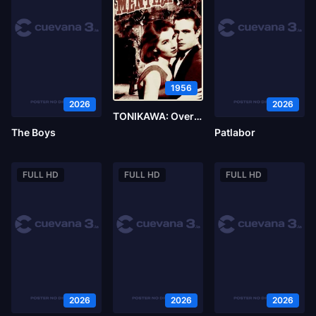
1956
2026
2026
TONIKAWA: Over the Moon for You
The Boys
Patlabor
FULL HD
FULL HD
FULL HD
2026
2026
2026