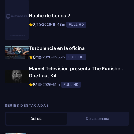
Noche de bodas 2
7
2026
1h 48m
FULL HD
/10
Turbulencia en la oficina
6
2026
1h 55m
FULL HD
/10
Marvel Television presenta The Punisher:
One Last Kill
8
2026
51m
FULL HD
/10
SERIES DESTACADAS
Del día
De la semana