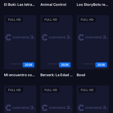
El Buki: Las letras de mi historia
Animal Control
Los StoryBots responden
FULL HD
FULL HD
FULL HD
2026
2026
2026
Mi encuentro con el mal
Berserk: La Edad de Oro – Memorial Edition
Bosé
FULL HD
FULL HD
FULL HD